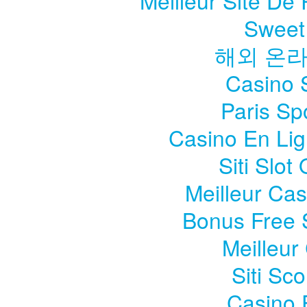
Meilleur Site De 
Sweet
해외 온
Casino S
Paris Sp
Casino En Li
Siti Slo
Meilleur Ca
Bonus Free 
Meilleur
Siti Sc
Casino 