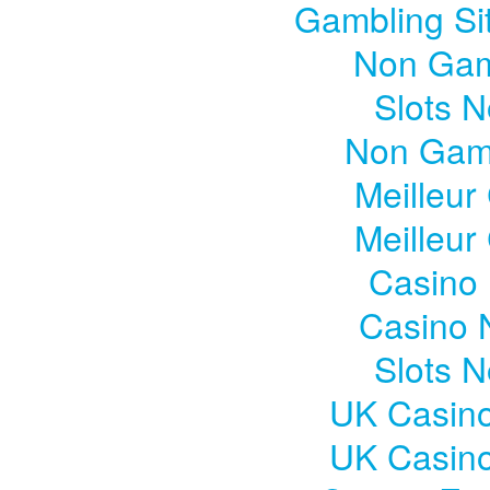
Gambling Si
Non Gam
Slots 
Non Gam
Meilleur
Meilleur
Casino 
Casino 
Slots 
UK Casin
UK Casin